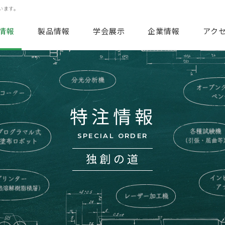
用電極
海外取扱い製品
います。
情報
製品情報
学会展示
企業情報
アク
特注情報
SPECIAL ORDER
独創の道