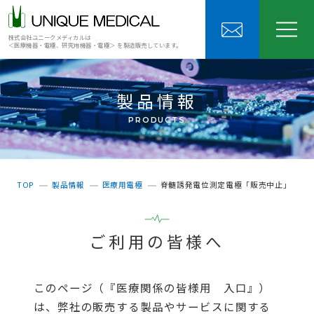
株式会社ユニークメディカルは
＜医療機器・電極、研究用機器・電極＞ を製造販売しています。
製品情報
PRODUCTS
TOP
製品情報
医療用電極
脊髄誘発電位測定電極「販売中止」
ご利用の皆様へ
このページ（『医療関係の皆様用 入口』）
は、弊社の販売する製品やサービスに関する