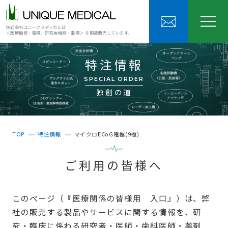
株式会社ユニークメディカルは
＜医療機器・電極、研究用機器・電極＞ を製造販売しています。
特注情報
SPECIAL ORDER
独創の道
TOP
特注情報
マイクロECoG電極(9極)
ご利用の皆様へ
このページ（『医療関係の皆様用 入口』）は、弊
社の販売する製品やサービスに関する情報を、研
究・臨床に係わる研究者・医師・歯科医師・薬剤