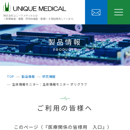
株式会社ユニークメディカルは
＜医療機器・電極、研究用機器・電極＞ を製造販売しています。
製品情報
PRODUCTS
TOP
製品情報
研究機器
生体情報モニター：生体情報モニター ポリグラフ
ご利用の皆様へ
このページ（『医療関係の皆様用 入口』）